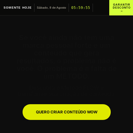
GARANTIR
05:59:54
SOMENTE HOJE
Sábado, 8 de Agosto
DESCONTO
→
Se você ainda não tem uma
marca pessoal forte e um
conteúdo que gera
resultados, o problema não é
você. O problema é a falta de
um MÉTODO.
Descubra o Método FLOW e
transforme sua criação de conteúdo.
QUERO CRIAR CONTEÚDO WOW