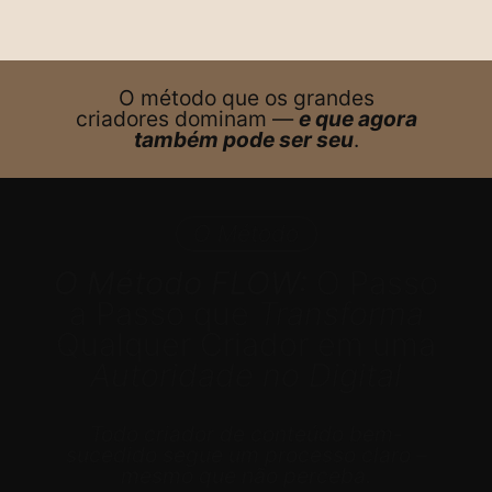
O método que os grandes
criadores dominam —
e que agora
também pode ser seu
.
O Método
O Método FLOW:
O Passo
a Passo que
Transforma
Qualquer Criador em uma
Autoridade no Digital
Todo criador de conteúdo bem-
sucedido segue um processo claro –
mesmo que não perceba.