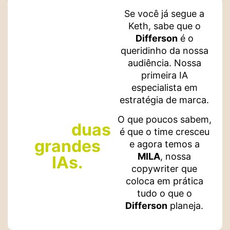
Se você já segue a
Keth, sabe que o
Differson
é o
queridinho da nossa
O
Conteúdo
audiência. Nossa
primeira IA
WOW
agora
especialista em
tem um
estratégia de marca.
reforço de
O que poucos sabem,
peso:
duas
é que o time cresceu
grandes
e agora temos a
MILA
, nossa
IAs.
copywriter que
coloca em prática
tudo o que o
Differson
planeja.