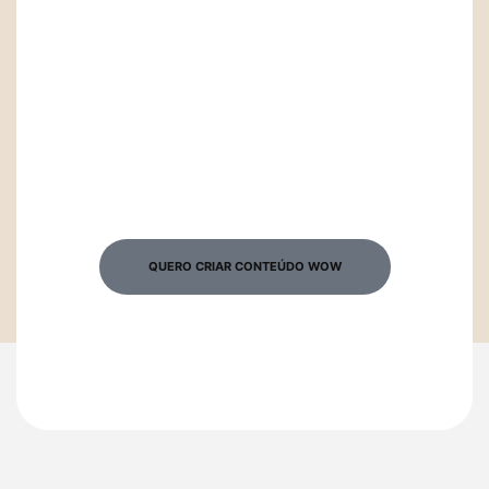
De:
R$ 997
Por apenas
R$ 297
Oferta especial por tempo
limitado!
QUERO CRIAR CONTEÚDO WOW