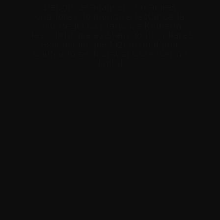
Depois de analisar os maiores
criadores do mundo e testar cada
estratégia na prática, a Ketherin
descobriu que existem quatro pilares
essenciais que fazem qualquer
conteúdo se destacar e crescer no
digital.