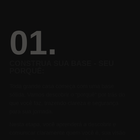
01.
CONSTRUA SUA BASE - SEU
PORQUÊ:
Toda grande casa começa com uma base
sólida. Vamos descobrir o “porquê” por trás do
que você faz, trazendo clareza e segurança
para sua jornada.
Nesta etapa, você aprenderá a descobrir e
comunicar claramente quem você é, sua visão