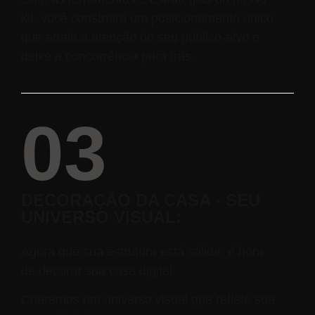
kit, você construirá um posicionamento único
que atraia a atenção do seu público-alvo e
deixe a concorrência para trás.
03
DECORAÇÃO DA CASA - SEU
UNIVERSO VISUAL:
Agora que sua estrutura está sólida, é hora
de decorar sua casa digital.
Criaremos um universo visual que reflete sua