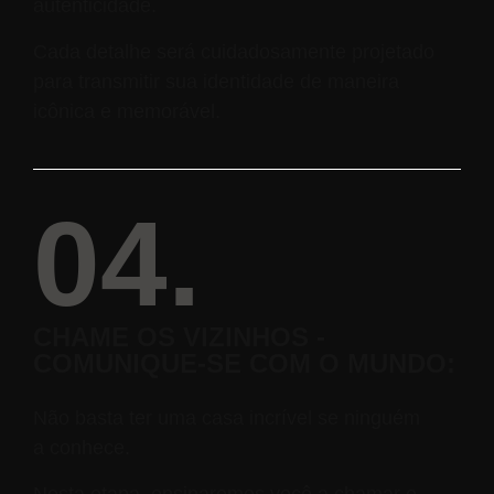
autenticidade.
Cada detalhe será cuidadosamente projetado
para transmitir sua identidade de maneira
icônica e memorável.
04.
CHAME OS VIZINHOS -
COMUNIQUE-SE COM O MUNDO:
Não basta ter uma casa incrível se ninguém
a conhece.
Nesta etapa, ensinaremos você a chamar e