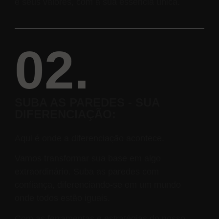
e seus valores, com a sua essência única.
02.
SUBA AS PAREDES - SUA
DIFERENCIAÇÃO:
Aqui é onde a diferenciação acontece.
Vamos transformar sua base em algo
extraordinário. Suba as paredes com
confiança, diferenciando-se em um mundo
onde todos estão iguais.
Com as ferramentas e estratégias do nosso