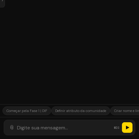
Começar pela Fase 1 | DIF
Definir atributo da comunidade
Criar nome e l
📎
MIC