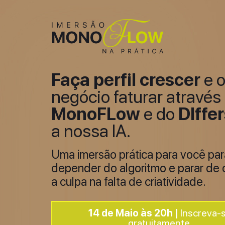
Faça perfil crescer
e o
negócio faturar através
MonoFLow
e do
DIffe
a nossa IA.
Uma imersão prática para você par
depender do algoritmo e parar de 
a culpa na falta de criatividade.
14 de Maio às 20h |
Inscreva-
gratuitamente.