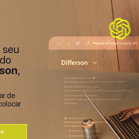
 seu
 do
rson
,
ar de
colocar
se