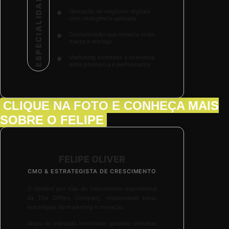
ESPECIALIDADES
Operação de negócios digitais
com inteligência aplicada
Comunicação que conecta visão,
marca e entrega
Marketing orientado à coerência
entre promessa e performance
CLIQUE NA FOTO
E CONHEÇA MAIS
SOBRE O FELIPE
FELIPE OLIVER
CMO & ESTRATEGISTA DE CRESCIMENTO
O cérebro por trás do crescimento exponencial
da The Differs Company, responsável pelas
estratégias de marketing e inovação.
Atuou no mercado imobiliário gerando centenas