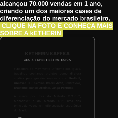
alcançou 70.000 vendas em 1 ano,
criando um dos maiores cases de
diferenciação do mercado brasileiro.
CLIQUE NA FOTO
E CONHEÇA MAIS
SOBRE A kETHERIN
KETHERIN KAFFKA
CEO & EXPERT ESTRATÉGICA
Fundadora do Movimento Diferente dos Iguais,
trabalhou cocriando projetos como diretora
criativa para grandes marcas como
Redbull,
Unilever
(TRESemmé Brasil)
Avon, Swarovski,
Brastemp, Banco Original, Lança-Perfume.
A mente por trás do Método C.O.R.E™,
Monoflow™ e do Método 4G™, uma das
principais vozes em diferenciação estratégica
do Brasil.