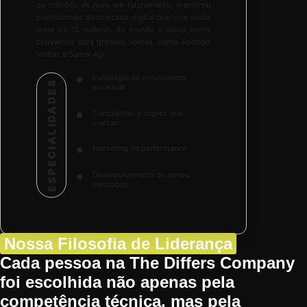
de milhões de reais em faturamento, mentorou
profissionais do mercado digital que hoje estão
entre os 15 maiores do mundo e atuou como
copywriter para grandes nomes, como Rodrigo
Vinhas e Samer Agi.
Estratégia de crescimento
ESPECIALIDADES
escalável
Campanhas e copies que
marcam
Marketing de performance
Desenvolvimento de novos
mercados
Nossa Filosofia de Liderança
Cada pessoa na The Differs Company
foi escolhida não apenas pela
competência técnica, mas pela