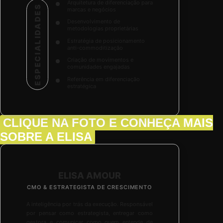
Arquitetura de diferenciação para
ESPECIALIDADES
marcas e negócios
Desenvolvimento de
metodologias proprietárias
Estratégia de posicionamento
anti-commoditização
Criação de movimentos e
comunidades engajadas
Referência em diferenciação
estratégica
CLIQUE NA FOTO
E CONHEÇA MAIS
SOBRE A ELISA
ELISA AMOUR
CMO & ESTRATEGISTA DE CRESCIMENTO
A inteligência por trás da execução. Responsável
por pensar como estrategista, entregar como
gestora e comunicar como quem entende de