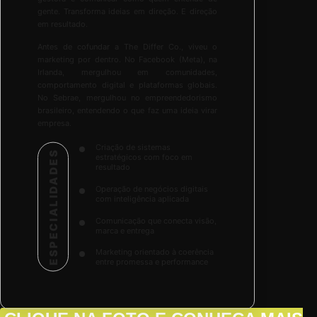
gente. Transforma ideias em direção. E direção
em resultado.
Antes de cofundar a The Differ Co., viveu o
marketing por dentro. No Facebook (Meta), na
Irlanda, mergulhou em comunidades,
comportamento digital e plataformas globais.
No Sebrae, mergulhou no empreendedorismo
brasileiro, entendendo o que faz uma ideia virar
empresa.
Criação de sistemas
ESPECIALIDADES
estratégicos com foco em
resultado
Operação de negócios digitais
com inteligência aplicada
Comunicação que conecta visão,
marca e entrega
Marketing orientado à coerência
entre promessa e performance