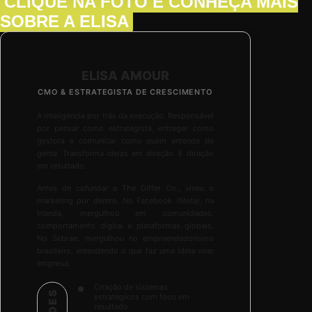
CLIQUE NA FOTO
E CONHEÇA MAIS
SOBRE A ELISA
ELISA AMOUR
CMO & ESTRATEGISTA DE CRESCIMENTO
A inteligência por trás da execução. Responsável
por pensar como estrategista, entregar como
gestora e comunicar como quem entende de
gente. Transforma ideias em direção. E direção
em resultado.
Antes de cofundar a The Differ Co., viveu o
marketing por dentro. No Facebook (Meta), na
Irlanda, mergulhou em comunidades,
comportamento digital e plataformas globais.
No Sebrae, mergulhou no empreendedorismo
brasileiro, entendendo o que faz uma ideia virar
empresa.
Criação de sistemas
estratégicos com foco em
resultado